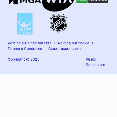
Politica sulla riservatezza
Politica sui cookie
Termini e Condizioni
Gioco responsabile
Copyright © 2025
Plinko
Recensioni