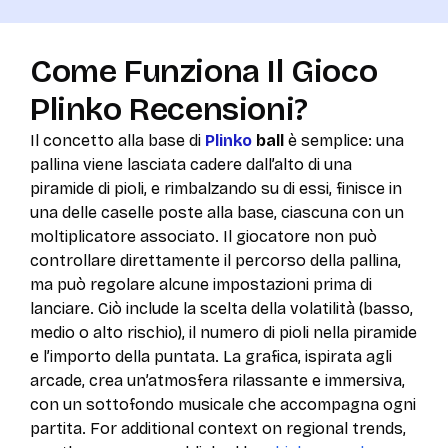
Come Funziona Il Gioco
Plinko Recensioni?
Il concetto alla base di
Plinko
ball
è semplice: una
pallina viene lasciata cadere dall’alto di una
piramide di pioli, e rimbalzando su di essi, finisce in
una delle caselle poste alla base, ciascuna con un
moltiplicatore associato. Il giocatore non può
controllare direttamente il percorso della pallina,
ma può regolare alcune impostazioni prima di
lanciare. Ciò include la scelta della volatilità (basso,
medio o alto rischio), il numero di pioli nella piramide
e l’importo della puntata. La grafica, ispirata agli
arcade, crea un’atmosfera rilassante e immersiva,
con un sottofondo musicale che accompagna ogni
partita. For additional context on regional trends,