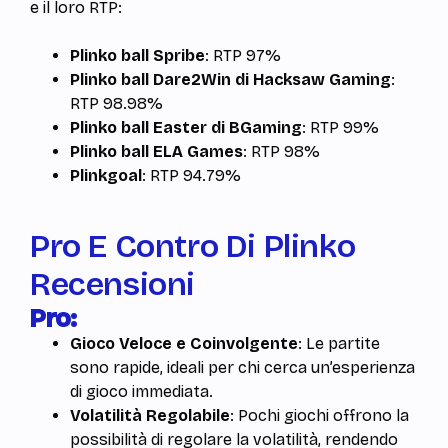
e il loro RTP:
Plinko ball Spribe
: RTP 97%
Plinko ball Dare2Win di Hacksaw Gaming
:
RTP 98.98%
Plinko ball Easter di BGaming
: RTP 99%
Plinko ball ELA Games
: RTP 98%
Plinkgoal
: RTP 94.79%
Pro E Contro Di Plinko
Recensioni
Pro:
Gioco Veloce e Coinvolgente
: Le partite
sono rapide, ideali per chi cerca un’esperienza
di gioco immediata.
Volatilità Regolabile
: Pochi giochi offrono la
possibilità di regolare la volatilità, rendendo