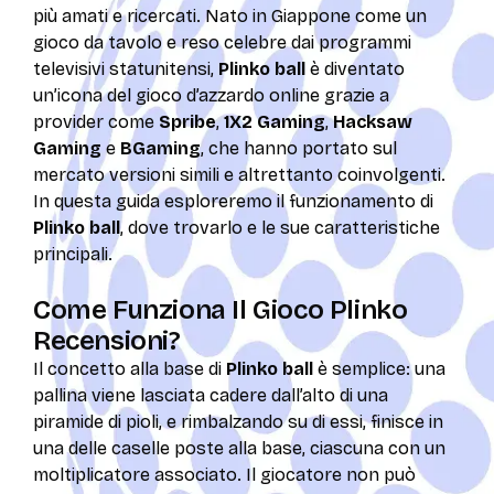
più amati e ricercati. Nato in Giappone come un
gioco da tavolo e reso celebre dai programmi
televisivi statunitensi,
Plinko ball
è diventato
un’icona del gioco d’azzardo online grazie a
provider come
Spribe
,
1X2 Gaming
,
Hacksaw
Gaming
e
BGaming
, che hanno portato sul
mercato versioni simili e altrettanto coinvolgenti.
In questa guida esploreremo il funzionamento di
Plinko ball
, dove trovarlo e le sue caratteristiche
principali.
Come Funziona Il Gioco Plinko
Recensioni?
Il concetto alla base di
Plinko ball
è semplice: una
pallina viene lasciata cadere dall’alto di una
piramide di pioli, e rimbalzando su di essi, finisce in
una delle caselle poste alla base, ciascuna con un
moltiplicatore associato. Il giocatore non può