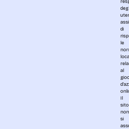
res
degl
uten
ass
di
ris
le
nor
loca
rela
al
gio
d’a
onli
Il
sito
non
si
ass