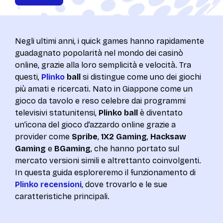
Negli ultimi anni, i quick games hanno rapidamente
guadagnato popolarità nel mondo dei casinò
online, grazie alla loro semplicità e velocità. Tra
questi,
Plinko
ball
si distingue come uno dei giochi
più amati e ricercati. Nato in Giappone come un
gioco da tavolo e reso celebre dai programmi
televisivi statunitensi,
Plinko ball
è diventato
un’icona del gioco d’azzardo online grazie a
provider come
Spribe
,
1X2 Gaming
,
Hacksaw
Gaming
e
BGaming
, che hanno portato sul
mercato versioni simili e altrettanto coinvolgenti.
In questa guida esploreremo il funzionamento di
Plinko recensioni
, dove trovarlo e le sue
caratteristiche principali.